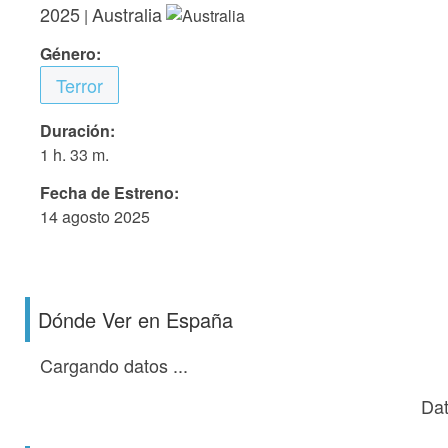
2025
Australia
|
Género:
Terror
Duración:
1 h. 33 m.
Fecha de Estreno:
14 agosto 2025
Dónde Ver en España
Cargando datos ...
Dat