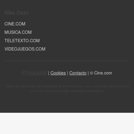
Más Ocio
CINE.COM
MUSICA.COM
TELETEXTO.COM
VIDEOJUEGOS.COM
Privacidad
|
Cookies
|
Contacto
| © Cine.com
Todos los contenidos son propiedad de sus creadores. Los contenidos disponibles en
cine.com tienen propósitos meramente educativos