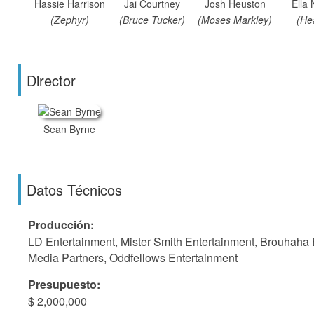
Hassie Harrison
Jai Courtney
Josh Heuston
Ella
(Zephyr)
(Bruce Tucker)
(Moses Markley)
(He
Director
Sean Byrne
Datos Técnicos
Producción:
LD Entertainment, Mister Smith Entertainment, Brouhaha
Media Partners, Oddfellows Entertainment
Presupuesto:
$ 2,000,000